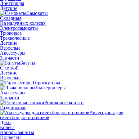
Лонгборды
Детские
Самокаты
Складные
На надувных колесах
Электросамокаты
Трюковые
Трехколесные
Детские
Взрослые
Аксессуары
Запчасти
Батуты
С сеткой
Детские
Взрослые
Гироскутеры
Лыжероллеры
Аксессуары
Запчасти
Роликовые коньки
Раздвижные
Аксессуары для
скейтбордов и роликов
Деки
Колеса
Наборы защиты
Подвески