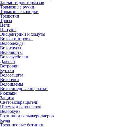
Запчасти для тормозов
Тормозные ручки
Тормозные колодки
Трещотки
Тросы
Цепи
Шатуны
Эксцентрики и хомуты
Велоэкипировка
Велоодежда
Велотрусы
Велошорты
Велофутболки
Джерси
Ветровки
Куртки
Велозащита
Велоочки
Велошлемы
Велосипедные перчатки
Рюкзаки
Защита
Световозвращатели
Шлемы для роллеров
Велообувь
Ботинки для лыжероллеров
Кеды
Трекинговые ботинки