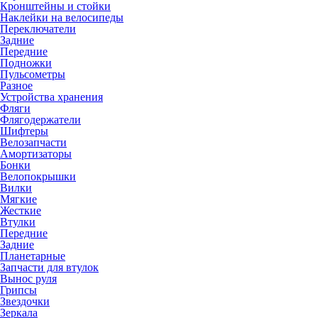
Кронштейны и стойки
Наклейки на велосипеды
Переключатели
Задние
Передние
Подножки
Пульсометры
Разное
Устройства хранения
Фляги
Флягодержатели
Шифтеры
Велозапчасти
Амортизаторы
Бонки
Велопокрышки
Вилки
Мягкие
Жесткие
Втулки
Передние
Задние
Планетарные
Запчасти для втулок
Вынос руля
Грипсы
Звездочки
Зеркала