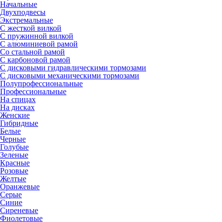
Начальные
Двухподвесы
Экстремальные
С жесткой вилкой
С пружинной вилкой
С алюминиевой рамой
Со стальной рамой
С карбоновой рамой
С дисковыми гидравлическими тормозами
С дисковыми механическими тормозами
Полупрофессиональные
Профессиональные
На спицах
На дисках
Женские
Гибридные
Белые
Черные
Голубые
Зеленые
Красные
Розовые
Желтые
Оранжевые
Серые
Синие
Сиреневые
Фиолетовые