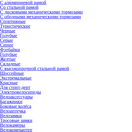
С алюминиевой рамой
Со стальной рамой
С дисковыми механическими тормозами
С ободными механическими тормозами
Спортивные
Туристические
Черные
Голубые
Серые
Синие
Фэтбайки
Голубые
Желтые
Складные
С высокопрочной стальной рамой
Шоссейные
Экстремальные
Красные
Для стрит-дерт
Электровелосипеды
Велоаксессуары
Багажники
Боковые колёса
Велоаптечка
Велозамки
Тросовые замки
Велокамеры
Велокомпьютер