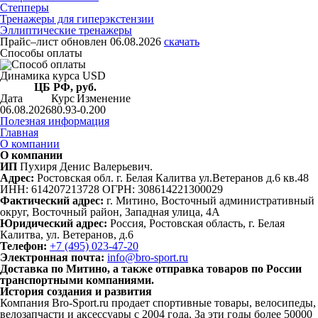
Степперы
Тренажеры для гиперэкстензии
Эллиптические тренажеры
Прайс–лист
обновлен 06.08.2026
скачать
Способы оплаты
Динамика курса USD
ЦБ РФ, руб.
Дата
Курс
Изменение
06.08.2026
80.93
-0.200
Полезная информация
Главная
О компании
О компании
ИП
Пухиря Денис Валерьевич.
Адрес:
Ростовская обл. г. Белая Калитва ул.Ветеранов д.6 кв.48
ИНН: 614207213728 ОГРН: 308614221300029
Фактический адрес:
г. Митино, Восточный административный
округ, Восточный район, Западная улица, 4А
Юридический адрес
:
Россия, Ростовская область, г. Белая
Калитва, ул. Ветеранов, д.6
Телефон:
+7 (495) 023-47-20
Электронная почта:
info@bro-sport.ru
Доставка по Митино, а также отправка товаров по России
транспортными компаниями.
История создания и развития
Компания Bro-Sport.ru продает спортивные товары, велосипеды,
велозапчасти и аксессуары с 2004 года. За эти годы более 50000