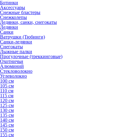
Ботинки
Аксессуары
Снежные бластеры
Снежколепы
Ледянки, санки, снегокаты
Ледянки
Санки
Ватрушки (Тюбинги)
Санки-ледянки
Снегокаты
Лыжные палки
Прогулочные (треккинговые)
Охотничьи
Алюминий
Стекловолокно
Углеволокно
100 см
105 см
110 см
115 см
120 см
125 см
130 см
135 см
140 см
145 см
150 см
155 см