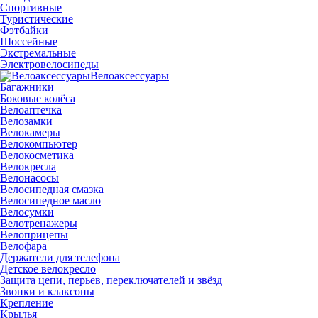
Спортивные
Туристические
Фэтбайки
Шоссейные
Экстремальные
Электровелосипеды
Велоаксессуары
Багажники
Боковые колёса
Велоаптечка
Велозамки
Велокамеры
Велокомпьютер
Велокосметика
Велокресла
Велонасосы
Велосипедная смазка
Велосипедное масло
Велосумки
Велотренажеры
Велоприцепы
Велофара
Держатели для телефона
Детское велокресло
Защита цепи, перьев, переключателей и звёзд
Звонки и клаксоны
Крепление
Крылья