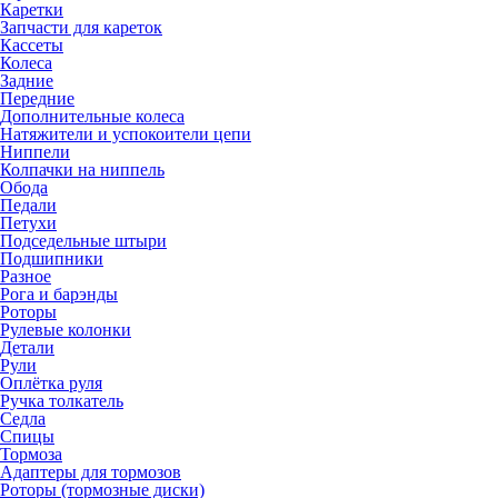
Каретки
Запчасти для кареток
Кассеты
Колеса
Задние
Передние
Дополнительные колеса
Натяжители и успокоители цепи
Ниппели
Колпачки на ниппель
Обода
Педали
Петухи
Подседельные штыри
Подшипники
Разное
Рога и барэнды
Роторы
Рулевые колонки
Детали
Рули
Оплётка руля
Ручка толкатель
Седла
Спицы
Тормоза
Адаптеры для тормозов
Роторы (тормозные диски)