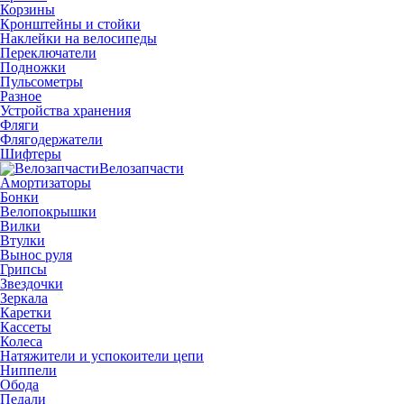
Корзины
Кронштейны и стойки
Наклейки на велосипеды
Переключатели
Подножки
Пульсометры
Разное
Устройства хранения
Фляги
Флягодержатели
Шифтеры
Велозапчасти
Амортизаторы
Бонки
Велопокрышки
Вилки
Втулки
Вынос руля
Грипсы
Звездочки
Зеркала
Каретки
Кассеты
Колеса
Натяжители и успокоители цепи
Ниппели
Обода
Педали