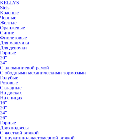
KELLYS
Stels
Красные
Черные
Желтые
Оранжевые
Синие
Фиолетовые
Для мальчика
Для девочки
Горные
20"
24"
С алюминиевой рамой
С ободными механическими тормозами
Голубые
Розовые
Складные
На дисках
На спицах
16"
20"
24"
26"
Горные
Двухподвесы
С жесткой вилкой
С пружинно-эластомерной вилкой