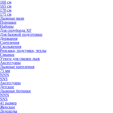
160 см
165 см
170 см
175 см
Лыжные мази
Порошки
Наборы
Для сноуборда XF
Для базовой подготовки
Держания
Сцепления
Скольжения
Рюкзаки, подсумки, чехлы
Смывки
Утюги для смазки лыж
Аксессуары
Лыжные крепления
75 мм
NNN
SNS
Аксессуары
Детские
Лыжные ботинки
NNN
SNS
41 размер
Женские
Ледоходы