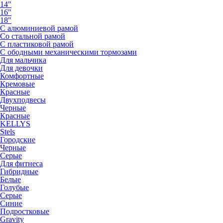
14"
16"
18"
С алюминиевой рамой
Со стальной рамой
С пластиковой рамой
С ободными механическими тормозами
Для мальчика
Для девочки
Комфортные
Кремовые
Красные
Двухподвесы
Черные
Красные
KELLYS
Stels
Городские
Черные
Серые
Для фитнеса
Гибридные
Белые
Голубые
Серые
Синие
Подростковые
Gravity