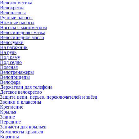
Велокосметика
Велокресла
Велонасосы
Ручные насосы
Ножные насосы
Насосы с манометром
Велосипедная смазка
Велосипедное масло
Велосумки
На багажник
На руль
Под раму
Под седло
Поясная
Велотренажеры
Велоприцепы
Велофара
Держатели для телефона
Детское велокресло
Защита цепи, перьев, переключателей и звёзд
Звонки и клаксоны
Крепление
Крылья
Задние
Передние
Запчасти для крыльев
Комплекты крыльев
Корзины