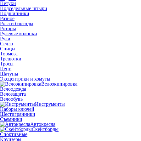
Петухи
Подседельные штыри
Подшипники
Разное
Рога и барэнды
Роторы
Рулевые колонки
Рули
Седла
Спицы
Тормоза
Трещотки
Тросы
Цепи
Шатуны
Эксцентрики и хомуты
Велоэкипировка
Велоодежда
Велозащита
Велообувь
Инструменты
Наборы ключей
Шестигранники
Съемники
Автокресла
Скейтборды
Спортивные
Круизеры