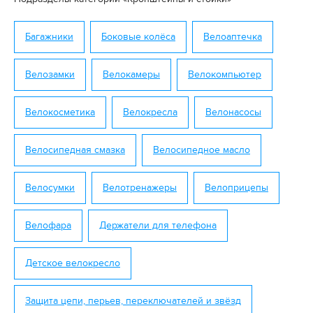
Багажники
Боковые колёса
Велоаптечка
Велозамки
Велокамеры
Велокомпьютер
Велокосметика
Велокресла
Велонасосы
Велосипедная смазка
Велосипедное масло
Велосумки
Велотренажеры
Велоприцепы
Велофара
Держатели для телефона
Детское велокресло
Защита цепи, перьев, переключателей и звёзд