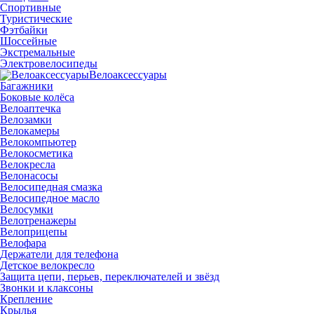
Спортивные
Туристические
Фэтбайки
Шоссейные
Экстремальные
Электровелосипеды
Велоаксессуары
Багажники
Боковые колёса
Велоаптечка
Велозамки
Велокамеры
Велокомпьютер
Велокосметика
Велокресла
Велонасосы
Велосипедная смазка
Велосипедное масло
Велосумки
Велотренажеры
Велоприцепы
Велофара
Держатели для телефона
Детское велокресло
Защита цепи, перьев, переключателей и звёзд
Звонки и клаксоны
Крепление
Крылья