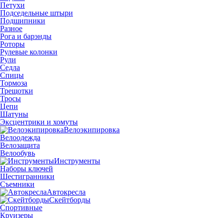
Петухи
Подседельные штыри
Подшипники
Разное
Рога и барэнды
Роторы
Рулевые колонки
Рули
Седла
Спицы
Тормоза
Трещотки
Тросы
Цепи
Шатуны
Эксцентрики и хомуты
Велоэкипировка
Велоодежда
Велозащита
Велообувь
Инструменты
Наборы ключей
Шестигранники
Съемники
Автокресла
Скейтборды
Спортивные
Круизеры