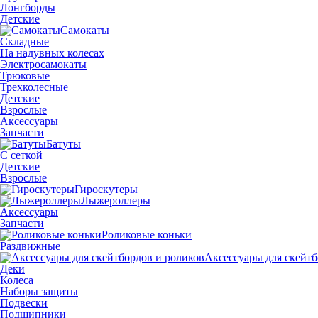
Лонгборды
Детские
Самокаты
Складные
На надувных колесах
Электросамокаты
Трюковые
Трехколесные
Детские
Взрослые
Аксессуары
Запчасти
Батуты
С сеткой
Детские
Взрослые
Гироскутеры
Лыжероллеры
Аксессуары
Запчасти
Роликовые коньки
Раздвижные
Аксессуары для скейтб
Деки
Колеса
Наборы защиты
Подвески
Подшипники