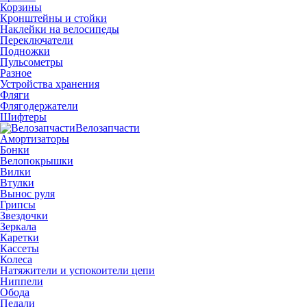
Корзины
Кронштейны и стойки
Наклейки на велосипеды
Переключатели
Подножки
Пульсометры
Разное
Устройства хранения
Фляги
Флягодержатели
Шифтеры
Велозапчасти
Амортизаторы
Бонки
Велопокрышки
Вилки
Втулки
Вынос руля
Грипсы
Звездочки
Зеркала
Каретки
Кассеты
Колеса
Натяжители и успокоители цепи
Ниппели
Обода
Педали